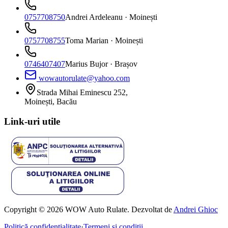
0757708750
Andrei Ardeleanu
· Moinești
0757708755
Toma Marian
· Moinești
0746407407
Marius Bujor
· Brașov
wowautorulate@yahoo.com
Strada Mihai Eminescu 252,
Moinești, Bacău
Link-uri utile
Copyright © 2026 WOW Auto Rulate. Dezvoltat de
Andrei Ghioc
Politică confidențialitate
·
Termeni și condiții