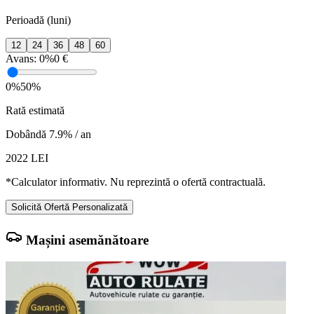
Perioadă (luni)
12
24
36
48
60
Avans:
0%
0 €
0%
50%
Rată estimată
Dobândă 7.9% / an
2022
LEI
*Calculator informativ. Nu reprezintă o ofertă contractuală.
Solicită Ofertă Personalizată
Mașini asemănătoare