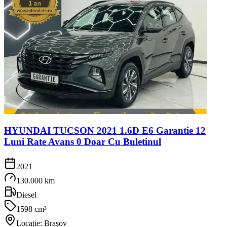
HYUNDAI TUCSON 2021 1.6D E6 Garantie 12
Luni Rate Avans 0 Doar Cu Buletinul
2021
130.000 km
Diesel
1598 cm³
Locație: Brașov