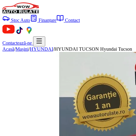
Stoc Auto
Finanțare
Contact
Contactează-ne
Acasă
/
Mașini
/
HYUNDAI
/
HYUNDAI TUCSON Hyundai Tucson