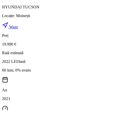
HYUNDAI TUCSON
Locație:
Moinești
Waze
Preț
19.990 €
Rată estimată
2022
LEI/lună
60 luni, 0% avans
An
2021