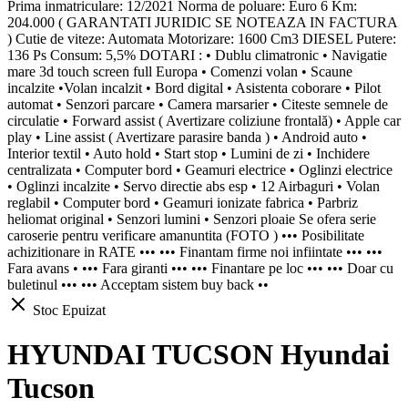
Prima inmatriculare: 12/2021 Norma de poluare: Euro 6 Km:
204.000 ( GARANTATI JURIDIC SE NOTEAZA IN FACTURA
) Cutie de viteze: Automata Motorizare: 1600 Cm3 DIESEL Putere:
136 Ps Consum: 5,5% DOTARI : • Dublu climatronic • Navigatie
mare 3d touch screen full Europa • Comenzi volan • Scaune
incalzite •Volan incalzit • Bord digital • Asistenta coborare • Pilot
automat • Senzori parcare • Camera marsarier • Citeste semnele de
circulatie • Forward assist ( Avertizare coliziune frontală) • Apple car
play • Line assist ( Avertizare parasire banda ) • Android auto •
Interior textil • Auto hold • Start stop • Lumini de zi • Inchidere
centralizata • Computer bord • Geamuri electrice • Oglinzi electrice
• Oglinzi incalzite • Servo directie abs esp • 12 Airbaguri • Volan
reglabil • Computer bord • Geamuri ionizate fabrica • Parbriz
heliomat original • Senzori lumini • Senzori ploaie Se ofera serie
caroserie pentru verificare amanuntita (FOTO ) ••• Posibilitate
achizitionare in RATE ••• ••• Finantam firme noi infiintate ••• •••
Fara avans • ••• Fara giranti ••• ••• Finantare pe loc ••• ••• Doar cu
buletinul ••• ••• Acceptam sistem buy back ••
Stoc Epuizat
HYUNDAI TUCSON Hyundai
Tucson