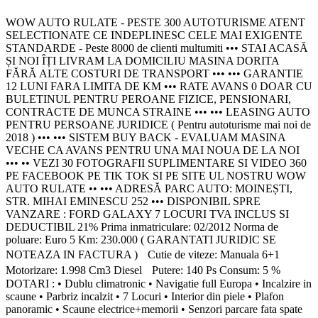
WOW AUTO RULATE - PESTE 300 AUTOTURISME ATENT
SELECTIONATE CE INDEPLINESC CELE MAI EXIGENTE
STANDARDE - Peste 8000 de clienti multumiti ••• STAI ACASĂ
ȘI NOI ÎȚI LIVRAM LA DOMICILIU MASINA DORITA
FĂRĂ ALTE COSTURI DE TRANSPORT ••• ••• GARANTIE
12 LUNI FARA LIMITA DE KM ••• RATE AVANS 0 DOAR CU
BULETINUL PENTRU PEROANE FIZICE, PENSIONARI,
CONTRACTE DE MUNCA STRAINE ••• ••• LEASING AUTO
PENTRU PERSOANE JURIDICE ( Pentru autoturisme mai noi de
2018 ) ••• ••• SISTEM BUY BACK - EVALUAM MASINA
VECHE CA AVANS PENTRU UNA MAI NOUA DE LA NOI
••• •• VEZI 30 FOTOGRAFII SUPLIMENTARE SI VIDEO 360
PE FACEBOOK PE TIK TOK SI PE SITE UL NOSTRU WOW
AUTO RULATE •• ••• ADRESĂ PARC AUTO: MOINEȘTI,
STR. MIHAI EMINESCU 252 ••• DISPONIBIL SPRE
VANZARE : FORD GALAXY 7 LOCURI TVA INCLUS SI
DEDUCTIBIL 21% Prima inmatriculare: 02/2012 Norma de
poluare: Euro 5 Km: 230.000 ( GARANTATI JURIDIC SE
NOTEAZA IN FACTURA ) Cutie de viteze: Manuala 6+1
Motorizare: 1.998 Cm3 Diesel Putere: 140 Ps Consum: 5 %
DOTARI : • Dublu climatronic • Navigatie full Europa • Incalzire in
scaune • Parbriz incalzit • 7 Locuri • Interior din piele • Plafon
panoramic • Scaune electrice+memorii • Senzori parcare fata spate