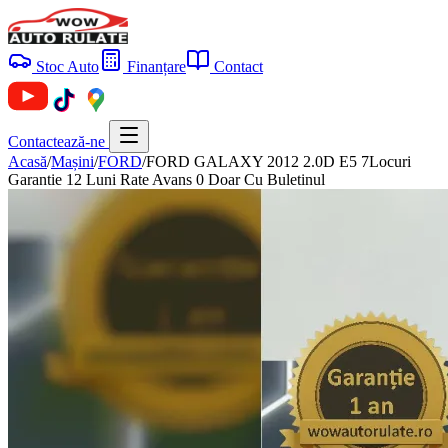
Stoc Auto
Finanțare
Contact
Contactează-ne
Acasă
/
Mașini
/
FORD
/
FORD GALAXY 2012 2.0D E5 7Locuri
Garantie 12 Luni Rate Avans 0 Doar Cu Buletinul