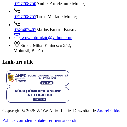
0757708750
Andrei Ardeleanu
· Moinești
0757708755
Toma Marian
· Moinești
0746407407
Marius Bujor
· Brașov
wowautorulate@yahoo.com
Strada Mihai Eminescu 252,
Moinești, Bacău
Link-uri utile
Copyright © 2026 WOW Auto Rulate. Dezvoltat de
Andrei Ghioc
Politică confidențialitate
·
Termeni și condiții