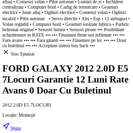
afisaj • Comenzi volan • Pilot automat • Lumini de zi • Inchidere
centralizata • Computer bord • Carlig de remorcare • Geamuri
electrice • Jante aliaj • Oglinzi electrice • Comenzi volan • Oglinzi
incalzit • Pilot automat • Servo directie • Abs • Esp • 12 airbaguri •
Volan reglabil • Computer bord • Geamuri ionizate fabrica • Parbriz
heliomat original • Senzori lumini • Senzori ploaie ••• Posibilitate
achizitionare in RATE ••• ••• Finantam firme noi infiintate ••• •••
Fara avans ••• ••• Fara giranti ••• ••• Finantare pe loc ••• ••• Doar
cu buletinul ••• ••• Acceptam sistem buy back •••
Stoc Epuizat
FORD GALAXY 2012 2.0D E5
7Locuri Garantie 12 Luni Rate
Avans 0 Doar Cu Buletinul
2012 2.0D E5 7LOCURI
Locație:
Moinești
Waze