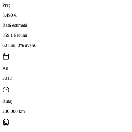
Preț
8.490 €
Rată estimată
859
LEI/lună
60 luni, 0% avans
An
2012
Rulaj
230.000 km