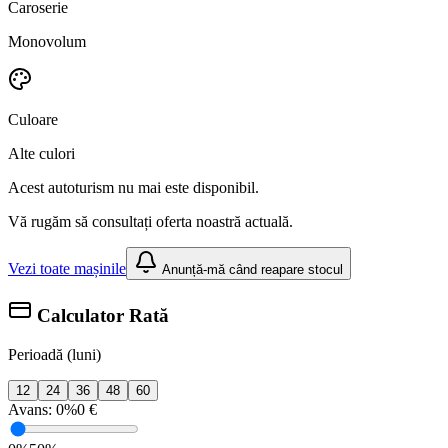
Caroserie
Monovolum
Culoare
Alte culori
Acest autoturism nu mai este disponibil.
Vă rugăm să consultați oferta noastră actuală.
Vezi toate mașinile
Anunță-mă când reapare stocul
Calculator Rată
Perioadă (luni)
12
24
36
48
60
Avans:
0%
0 €