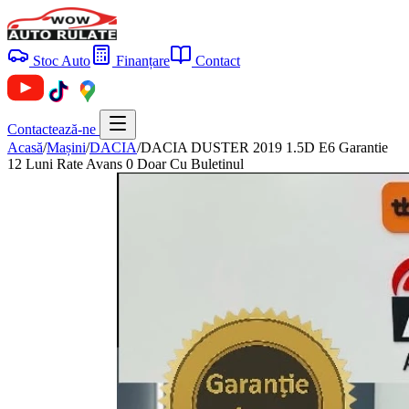
Stoc Auto
Finanțare
Contact
Contactează-ne
Acasă
/
Mașini
/
DACIA
/
DACIA DUSTER 2019 1.5D E6 Garantie
12 Luni Rate Avans 0 Doar Cu Buletinul