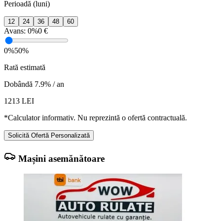
Perioadă (luni)
12
24
36
48
60
Avans:
0%
0 €
0%
50%
Rată estimată
Dobândă 7.9% / an
1213
LEI
*Calculator informativ. Nu reprezintă o ofertă contractuală.
Solicită Ofertă Personalizată
Mașini asemănătoare