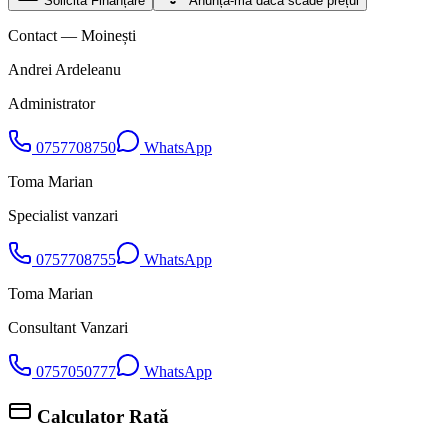
Solicită Finanțare
Anunță-mă dacă scade prețul
Contact — Moinești
Andrei Ardeleanu
Administrator
0757708750
WhatsApp
Toma Marian
Specialist vanzari
0757708755
WhatsApp
Toma Marian
Consultant Vanzari
0757050777
WhatsApp
Calculator Rată