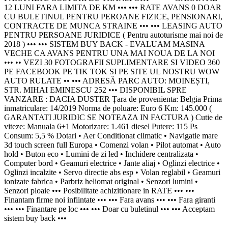
12 LUNI FARA LIMITA DE KM ••• ••• RATE AVANS 0 DOAR
CU BULETINUL PENTRU PEROANE FIZICE, PENSIONARI,
CONTRACTE DE MUNCA STRAINE ••• ••• LEASING AUTO
PENTRU PERSOANE JURIDICE ( Pentru autoturisme mai noi de
2018 ) ••• ••• SISTEM BUY BACK - EVALUAM MASINA
VECHE CA AVANS PENTRU UNA MAI NOUA DE LA NOI
••• •• VEZI 30 FOTOGRAFII SUPLIMENTARE SI VIDEO 360
PE FACEBOOK PE TIK TOK SI PE SITE UL NOSTRU WOW
AUTO RULATE •• ••• ADRESĂ PARC AUTO: MOINEȘTI,
STR. MIHAI EMINESCU 252 ••• DISPONIBIL SPRE
VANZARE : DACIA DUSTER Țara de provenienta: Belgia Prima
inmatriculare: 14/2019 Norma de poluare: Euro 6 Km: 145.000 (
GARANTATI JURIDIC SE NOTEAZA IN FACTURA ) Cutie de
viteze: Manuala 6+1 Motorizare: 1.461 diesel Putere: 115 Ps
Consum: 5,5 % Dotari • Aer Conditionat climatic • Navigatie mare
3d touch screen full Europa • Comenzi volan • Pilot automat • Auto
hold • Buton eco • Lumini de zi led • Inchidere centralizata •
Computer bord • Geamuri electrice • Jante aliaj • Oglinzi electrice •
Oglinzi incalzite • Servo directie abs esp • Volan reglabil • Geamuri
ionizate fabrica • Parbriz heliomat original • Senzori lumini •
Senzori ploaie ••• Posibilitate achizitionare in RATE ••• •••
Finantam firme noi infiintate ••• ••• Fara avans ••• ••• Fara giranti
••• ••• Finantare pe loc ••• ••• Doar cu buletinul ••• ••• Acceptam
sistem buy back •••