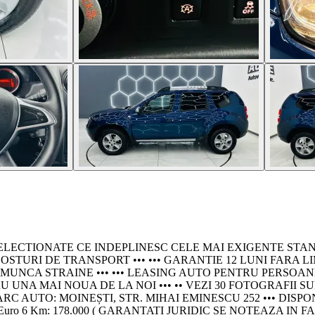
IONATE CE INDEPLINESC CELE MAI EXIGENTE STANDARDE - P
STURI DE TRANSPORT ••• ••• GARANTIE 12 LUNI FARA LI
 STRAINE ••• ••• LEASING AUTO PENTRU PERSOANE JURIDICE
NA MAI NOUA DE LA NOI ••• •• VEZI 30 FOTOGRAFII SU
C AUTO: MOINEȘTI, STR. MIHAI EMINESCU 252 ••• DISPON
uare: Euro 6 Km: 178.000 ( GARANTATI JURIDIC SE NOTEAZA IN FACT