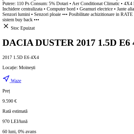
Putere: 110 Ps Consum: 5% Dotari • Aer Conditionat Climatic • 4X4 la
Inchidere centralizata • Computer bord • Geamuri electrice • Jante aliaj
Senzori lumini • Senzori ploaie ••• Posibilitate achizitionare in RATE •
sistem buy back •••
Stoc Epuizat
DACIA DUSTER 2017 1.5D E6 4x
2017 1.5D E6 4X4
Locație:
Moinești
Waze
Preț
9.590 €
Rată estimată
970
LEI/lună
60 luni, 0% avans