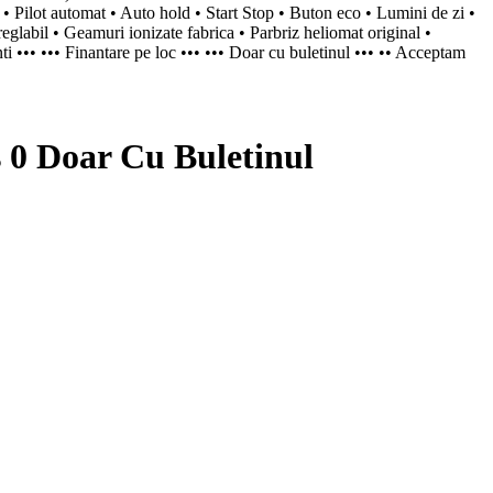
 Pilot automat • Auto hold • Start Stop • Buton eco • Lumini de zi •
reglabil • Geamuri ionizate fabrica • Parbriz heliomat original •
nti ••• ••• Finantare pe loc ••• ••• Doar cu buletinul ••• •• Acceptam
0 Doar Cu Buletinul