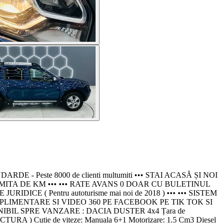
este 8000 de clienti multumiti ••• STAI ACASĂ ȘI NOI
MITA DE KM ••• ••• RATE AVANS 0 DOAR CU BULETINUL
 ( Pentru autoturisme mai noi de 2018 ) ••• ••• SISTEM
PLIMENTARE SI VIDEO 360 PE FACEBOOK PE TIK TOK SI
IBIL SPRE VANZARE : DACIA DUSTER 4x4 Țara de
URA ) Cutie de viteze: Manuala 6+1 Motorizare: 1.5 Cm3 Diesel