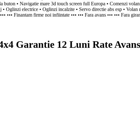
 buton • Navigatie mare 3d touch screen full Europa • Comenzi volan •
 • Oglinzi electrice • Oglinzi incalzite • Servo directie abs esp • Volan 
•• ••• Finantam firme noi infiintate ••• ••• Fara avans ••• ••• Fara gira
4 Garantie 12 Luni Rate Avans 