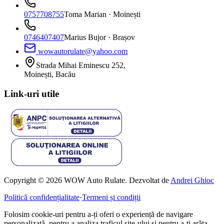
0757708755
Toma Marian
· Moinești
0746407407
Marius Bujor
· Brașov
wowautorulate@yahoo.com
Strada Mihai Eminescu 252,
Moinești, Bacău
Link-uri utile
Copyright © 2026 WOW Auto Rulate. Dezvoltat de
Andrei Ghioc
Politică confidențialitate
·
Termeni și condiții
Folosim cookie-uri pentru a-ți oferi o experiență de navigare
personalizată, pentru a analiza traficul site-ului și pentru a-ți arăta