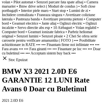
volan • Pilot automat • Senzori parcare fata spate afisaj • Camera
marsarier • Bmw drive select ( Moduri de condus ) • Soft close
portbagaj6 • Interior piele maro • Start stop • Lumini de zi •
Inchidere centralizata • Franeaza singura • Avertizare coliziune
laterala • Pastreaza banda • Avertizare prezenta pietoni • Computer
bord • Geamuri electrice • Jante aliaj • Oglinzi electric • Oglinzi
incalzite • Servo directie abs esp • 10 Airbaguri • Volan reglabil •
Computer bord • Geamuri ionizate fabrica • Parbriz heliomat
original • Senzori lumini • Senzori ploaie • 2 Chei Se ofera serie
caroserie pentru verificare amanuntita ( FOTO ) ••• Posibilitate
achizitionare in RATE ••• ••• Finantam firme noi infiintate ••• •••
Fara avans ••• ••• Fara giranti ••• ••• Finantare pe loc ••• ••• Doar
cu buletinul ••• ••• Acceptam sistem buy back •••
Stoc Epuizat
BMW X3 2021 2.0D E6
GARANTIE 12 LUNI Rate
Avans 0 Doar cu Buletinul
2021 2.0D E6