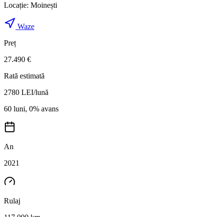
Locație:
Moinești
Waze
Preț
27.490 €
Rată estimată
2780
LEI/lună
60 luni, 0% avans
An
2021
Rulaj