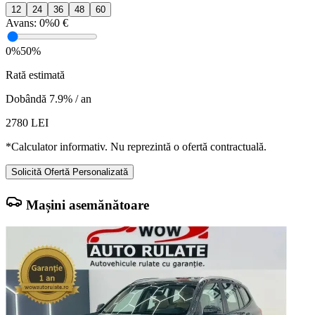
12
24
36
48
60
Avans:
0%
0 €
0%
50%
Rată estimată
Dobândă 7.9% / an
2780
LEI
*Calculator informativ. Nu reprezintă o ofertă contractuală.
Solicită Ofertă Personalizată
Mașini asemănătoare