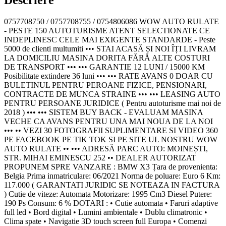
0757708750 / 0757708755 / 0754806086 WOW AUTO RULATE
- PESTE 150 AUTOTURISME ATENT SELECTIONATE CE
INDEPLINESC CELE MAI EXIGENTE STANDARDE - Peste
5000 de clienti multumiti ••• STAI ACASĂ ȘI NOI ÎȚI LIVRAM
LA DOMICILIU MASINA DORITA FĂRĂ ALTE COSTURI
DE TRANSPORT ••• ••• GARANTIE 12 LUNI / 15000 KM
Posibilitate extindere 36 luni ••• ••• RATE AVANS 0 DOAR CU
BULETINUL PENTRU PEROANE FIZICE, PENSIONARI,
CONTRACTE DE MUNCA STRAINE ••• ••• LEASING AUTO
PENTRU PERSOANE JURIDICE ( Pentru autoturisme mai noi de
2018 ) ••• ••• SISTEM BUY BACK - EVALUAM MASINA
VECHE CA AVANS PENTRU UNA MAI NOUA DE LA NOI
••• •• VEZI 30 FOTOGRAFII SUPLIMENTARE SI VIDEO 360
PE FACEBOOK PE TIK TOK SI PE SITE UL NOSTRU WOW
AUTO RULATE •• ••• ADRESĂ PARC AUTO: MOINEȘTI,
STR. MIHAI EMINESCU 252 •• DEALER AUTORIZAT
PROPUNEM SPRE VANZARE : BMW X3 Țara de provenienta:
Belgia Prima inmatriculare: 06/2021 Norma de poluare: Euro 6 Km:
117.000 ( GARANTATI JURIDIC SE NOTEAZA IN FACTURA
) Cutie de viteze: Automata Motorizare: 1995 Cm3 Diesel Putere:
190 Ps Consum: 6 % DOTARI : • Cutie automata • Faruri adaptive
full led • Bord digital • Lumini ambientale • Dublu climatronic •
Clima spate • Navigatie 3D touch screen full Europa • Comenzi