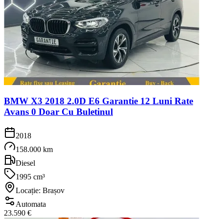
BMW X3 2018 2.0D E6 Garantie 12 Luni Rate
Avans 0 Doar Cu Buletinul
2018
158.000 km
Diesel
1995 cm³
Locație: Brașov
Automata
23.590 €