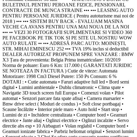
BULETINUL PENTRU PEROANE FIZICE, PENSIONARI,
CONTRACTE DE MUNCA STRAINE ••• ••• LEASING AUTO
PENTRU PERSOANE JURIDICE ( Pentru autoturisme mai noi de
2018 ) ••• ••• SISTEM BUY BACK - EVALUAM MASINA
VECHE CA AVANS PENTRU UNA MAI NOUA DE LA NOI
••• •• VEZI 30 FOTOGRAFII SUPLIMENTARE SI VIDEO 360
PE FACEBOOK PE TIK TOK SI PE SITE UL NOSTRU WOW
AUTO RULATE •• ••• ADRESĂ PARC AUTO: MOINEȘTI,
STR. MIHAI EMINESCU 252 ••• TVA 19% inclus si deductibil
DEALER AUTORIZAT PROPUNEM SPRE VANZARE : BMW
X3 Țara de provenienta: Belgia Prima inmatriculare: 10/2019
Norma de poluare: Euro 6 Km: 117.000 ( GARANTATI JURIDIC
SE NOTEAZA IN FACTURA ) Cutie de viteze: Automata
Motorizare: 1998 Cm3 Diesel Putere: 150 Ps Consum: 6 %
DOTARI : • Cutie automata • Faruri adaptive full led • Bord semi
digital • Lumini ambientale • Dublu climatronic • Clima spate •
Navigatie 3D touch screen full Europa • Comenzi volan • Pilot
automat • Senzori parcare fata spate afisaj • Camera marsarier •
Bmw drive select ( Moduri de condus ) • Soft close portbagaj •
Scaune încălzite • Interior piele maro • Auto hold • Start stop •
Lumini de zi • Inchidere centralizata • Computer bord • Geamuri
electrice • Jante aliaj • Oglinzi electrice • Oglinzi incalzite • Servo
directie abs esp • 10 Airbaguri • Volan reglabil • Computer bord •
Geamuri ionizate fabrica • Parbriz heliomat original • Senzori lumini
• Senzori ploaie • 2 Chei Se ofera serie caroserie pentru verificare