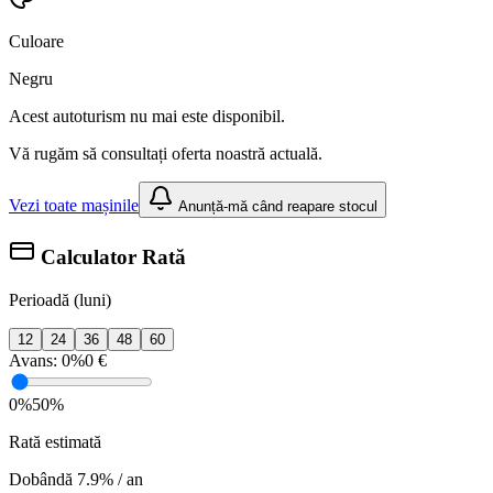
Culoare
Negru
Acest autoturism nu mai este disponibil.
Vă rugăm să consultați oferta noastră actuală.
Vezi toate mașinile
Anunță-mă când reapare stocul
Calculator Rată
Perioadă (luni)
12
24
36
48
60
Avans:
0%
0 €
0%
50%
Rată estimată
Dobândă 7.9% / an