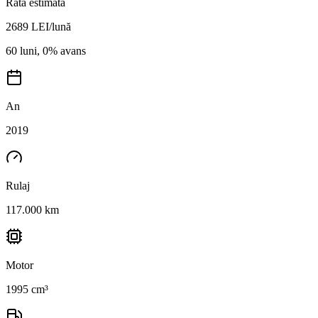
Rată estimată
2689
LEI/lună
60 luni, 0% avans
An
2019
Rulaj
117.000 km
Motor
1995 cm³