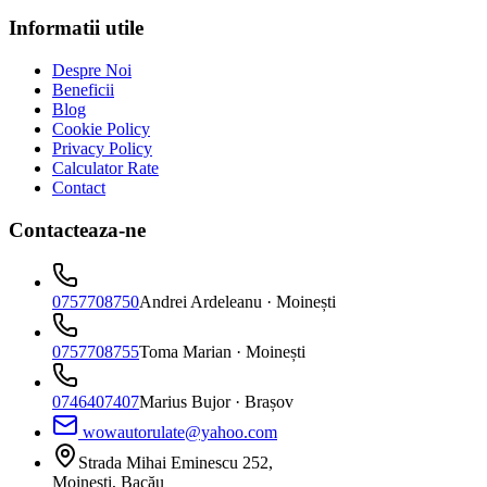
Informatii utile
Despre Noi
Beneficii
Blog
Cookie Policy
Privacy Policy
Calculator Rate
Contact
Contacteaza-ne
0757708750
Andrei Ardeleanu
· Moinești
0757708755
Toma Marian
· Moinești
0746407407
Marius Bujor
· Brașov
wowautorulate@yahoo.com
Strada Mihai Eminescu 252,
Moinești, Bacău