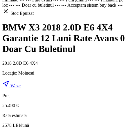
loc ••• ••• Doar cu buletinul ••• ••• Acceptam sistem buy back •••
Stoc Epuizat
BMW X3 2018 2.0D E6 4X4
Garantie 12 Luni Rate Avans 0
Doar Cu Buletinul
2018 2.0D E6 4X4
Locație:
Moinești
Waze
Preț
25.490 €
Rată estimată
2578
LEI/lună