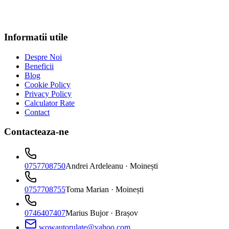
Informatii utile
Despre Noi
Beneficii
Blog
Cookie Policy
Privacy Policy
Calculator Rate
Contact
Contacteaza-ne
0757708750
Andrei Ardeleanu
· Moinești
0757708755
Toma Marian
· Moinești
0746407407
Marius Bujor
· Brașov
wowautorulate@yahoo.com