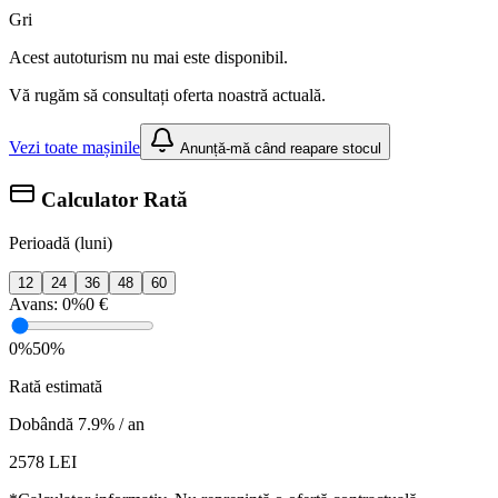
Gri
Acest autoturism nu mai este disponibil.
Vă rugăm să consultați oferta noastră actuală.
Vezi toate mașinile
Anunță-mă când reapare stocul
Calculator Rată
Perioadă (luni)
12
24
36
48
60
Avans:
0%
0 €
0%
50%
Rată estimată
Dobândă 7.9% / an
2578
LEI