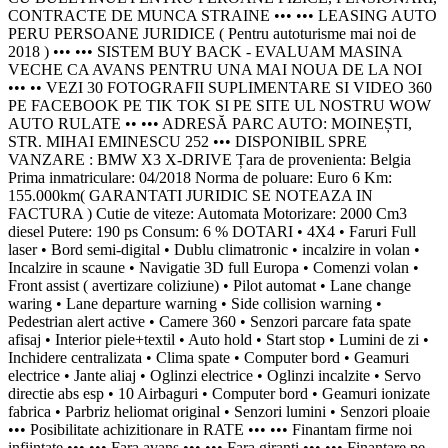
CONTRACTE DE MUNCA STRAINE ••• ••• LEASING AUTO
PERU PERSOANE JURIDICE ( Pentru autoturisme mai noi de
2018 ) ••• ••• SISTEM BUY BACK - EVALUAM MASINA
VECHE CA AVANS PENTRU UNA MAI NOUA DE LA NOI
••• •• VEZI 30 FOTOGRAFII SUPLIMENTARE SI VIDEO 360
PE FACEBOOK PE TIK TOK SI PE SITE UL NOSTRU WOW
AUTO RULATE •• ••• ADRESĂ PARC AUTO: MOINEȘTI,
STR. MIHAI EMINESCU 252 ••• DISPONIBIL SPRE
VANZARE : BMW X3 X-DRIVE Țara de provenienta: Belgia
Prima inmatriculare: 04/2018 Norma de poluare: Euro 6 Km:
155.000km( GARANTATI JURIDIC SE NOTEAZA IN
FACTURA ) Cutie de viteze: Automata Motorizare: 2000 Cm3
diesel Putere: 190 ps Consum: 6 % DOTARI • 4X4 • Faruri Full
laser • Bord semi-digital • Dublu climatronic • incalzire in volan •
Incalzire in scaune • Navigatie 3D full Europa • Comenzi volan •
Front assist ( avertizare coliziune) • Pilot automat • Lane change
waring • Lane departure warning • Side collision warning •
Pedestrian alert active • Camere 360 • Senzori parcare fata spate
afisaj • Interior piele+textil • Auto hold • Start stop • Lumini de zi •
Inchidere centralizata • Clima spate • Computer bord • Geamuri
electrice • Jante aliaj • Oglinzi electrice • Oglinzi incalzite • Servo
directie abs esp • 10 Airbaguri • Computer bord • Geamuri ionizate
fabrica • Parbriz heliomat original • Senzori lumini • Senzori ploaie
••• Posibilitate achizitionare in RATE ••• ••• Finantam firme noi
infiintate ••• ••• Fara avans ••• ••• Fara giranti ••• ••• Finantare pe