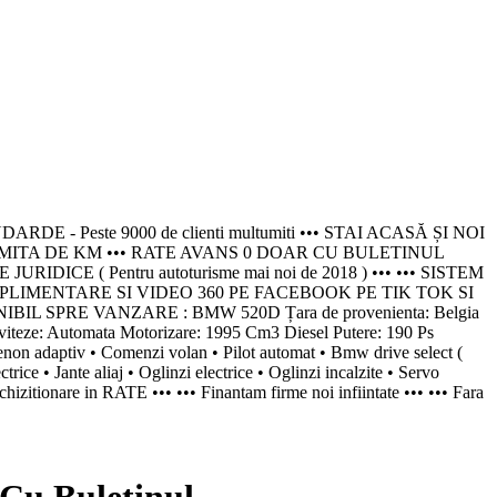
este 9000 de clienti multumiti ••• STAI ACASĂ ȘI NOI
IMITA DE KM ••• RATE AVANS 0 DOAR CU BULETINUL
 ( Pentru autoturisme mai noi de 2018 ) ••• ••• SISTEM
PLIMENTARE SI VIDEO 360 PE FACEBOOK PE TIK TOK SI
L SPRE VANZARE : BMW 520D Țara de provenienta: Belgia
ze: Automata Motorizare: 1995 Cm3 Diesel Putere: 190 Ps
non adaptiv • Comenzi volan • Pilot automat • Bmw drive select (
ice • Jante aliaj • Oglinzi electrice • Oglinzi incalzite • Servo
achizitionare in RATE ••• ••• Finantam firme noi infiintate ••• ••• Fara