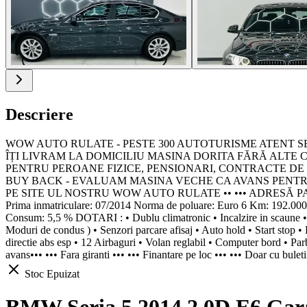
Descriere
WOW AUTO RULATE - PESTE 300 AUTOTURISME ATENT SELECT
ÎȚI LIVRAM LA DOMICILIU MASINA DORITA FĂRĂ ALTE C
PENTRU PEROANE FIZICE, PENSIONARI, CONTRACTE DE MUNCA
BUY BACK - EVALUAM MASINA VECHE CA AVANS PENTRU U
PE SITE UL NOSTRU WOW AUTO RULATE •• ••• ADRESĂ PARC 
Prima inmatriculare: 07/2014 Norma de poluare: Euro 6 Km: 192
Consum: 5,5 % DOTARI : • Dublu climatronic • Incalzire in scaune • 
Moduri de condus ) • Senzori parcare afisaj • Auto hold • Start stop • 
directie abs esp • 12 Airbaguri • Volan reglabil • Computer bord • Parb
avans••• ••• Fara giranti ••• ••• Finantare pe loc ••• ••• Doar cu bule
Stoc Epuizat