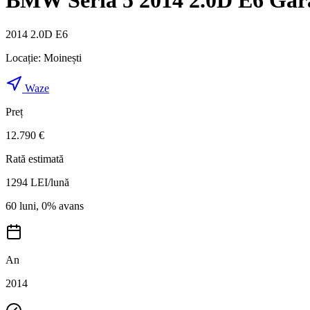
BMW Seria 5 2014 2.0D E6 Gara
2014 2.0D E6
Locație:
Moinești
Waze
Preț
12.790 €
Rată estimată
1294
LEI/lună
60 luni, 0% avans
An
2014