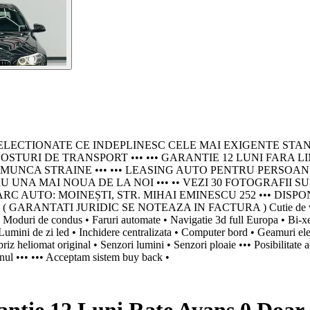
IONATE CE INDEPLINESC CELE MAI EXIGENTE STANDARDE - P
OSTURI DE TRANSPORT ••• ••• GARANTIE 12 LUNI FARA L
 STRAINE ••• ••• LEASING AUTO PENTRU PERSOANE JURIDICE
NA MAI NOUA DE LA NOI ••• •• VEZI 30 FOTOGRAFII SU
AUTO: MOINEȘTI, STR. MIHAI EMINESCU 252 ••• DISPONIBI
.000 ( GARANTATI JURIDIC SE NOTEAZA IN FACTURA ) Cutie de vite
Moduri de condus • Faruri automate • Navigatie 3d full Europa • Bi-xe
Lumini de zi led • Inchidere centralizata • Computer bord • Geamuri electr
riz heliomat original • Senzori lumini • Senzori ploaie ••• Posibilitate 
tinul ••• ••• Acceptam sistem buy back •