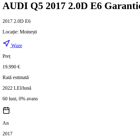
AUDI Q5 2017 2.0D E6 Garantie
2017 2.0D E6
Locație:
Moinești
Waze
Preț
19.990 €
Rată estimată
2022
LEI/lună
60 luni, 0% avans
An
2017