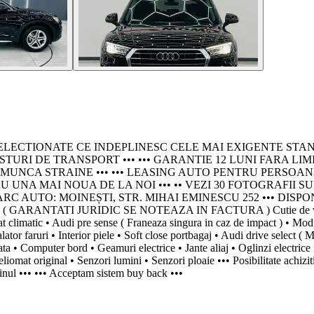
IONATE CE INDEPLINESC CELE MAI EXIGENTE STANDARDE - P
URI DE TRANSPORT ••• ••• GARANTIE 12 LUNI FARA LIMI
 STRAINE ••• ••• LEASING AUTO PENTRU PERSOANE JURIDICE
NA MAI NOUA DE LA NOI ••• •• VEZI 30 FOTOGRAFII SU
AUTO: MOINEȘTI, STR. MIHAI EMINESCU 252 ••• DISPONIBIL
.000 ( GARANTATI JURIDIC SE NOTEAZA IN FACTURA ) Cutie de vite
imatic • Audi pre sense ( Franeaza singura in caz de impact ) • Modur
ator faruri • Interior piele • Soft close portbagaj • Audi drive select ( 
ata • Computer bord • Geamuri electrice • Jante aliaj • Oglinzi electrice 
iomat original • Senzori lumini • Senzori ploaie ••• Posibilitate achizi
etinul ••• ••• Acceptam sistem buy back •••