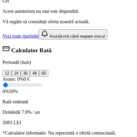
Gri
Acest autoturism nu mai este disponibil.
Vă rugăm să consultați oferta noastră actuală.
Vezi toate mașinile
Anunță-mă când reapare stocul
Calculator Rată
Perioadă (luni)
12
24
36
48
60
Avans:
0%
0 €
0%
50%
Rată estimată
Dobândă 7.9% / an
2083
LEI
*Calculator informativ. Nu reprezintă o ofertă contractuală.