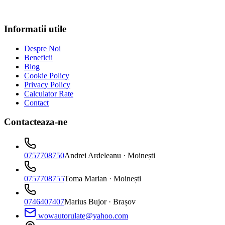
Informatii utile
Despre Noi
Beneficii
Blog
Cookie Policy
Privacy Policy
Calculator Rate
Contact
Contacteaza-ne
0757708750
Andrei Ardeleanu
· Moinești
0757708755
Toma Marian
· Moinești
0746407407
Marius Bujor
· Brașov
wowautorulate@yahoo.com