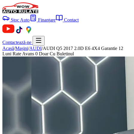
Stoc Auto
Finanțare
Contact
Contactează-ne
Acasă
/
Mașini
/
AUDI
/
AUDI Q5 2017 2.0D E6 4X4 Garantie 12
Luni Rate Avans 0 Doar Cu Buletinul