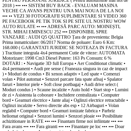
PENTRU PERSOANE JURIDICE ( Pentru autoturisme mai noi de
2018 ) ••• ••• SISTEM BUY BACK - EVALUAM MASINA
VECHE CA AVANS PENTRU UNA MAI NOUA DE LA NOI
••• •• VEZI 30 FOTOGRAFII SUPLIMENTARE SI VIDEO 360
PE FACEBOOK PE TIK TOK SI PE SITE UL NOSTRU WOW
AUTO RULATE •• ••• ADRESĂ PARC AUTO: MOINEȘTI,
STR. MIHAI EMINESCU 252 ••• DISPONIBIL SPRE
VANZARE : AUDI Q5 QUATTRO Țara de provenienta: Belgia
Prima inmatriculare: 06/2017 Norma de poluare: Euro 6 Km:
168.000 ( GARANTATI JURIDIC SE NOTEAZA IN FACTURA
) Tractiune integrala 4x4 permanent Cutie de viteze: AUTOMATA
Motorizare: 1998 Cm3 Diesel Putere: 163 Ps Consum: 6 %
DOTARI : • Navigatie 3D full Europa • Aer Conditionat climatic •
4x4 permanent • Audi pre sense ( Franeaza singura in caz de impact
) • Moduri de condus • Bi xenon adaptiv • Led spate • Comenzi
volan • Pilot automat • Senzori parcare fata spate afisaj • Spalator
faruri • Interior piele • Soft close portbagaj • Audi drive select (
Moduri condus ) • Scaune incalzite • Auto hold • Start stop • Lumini
de zi • Asistenta la coborare • Inchidere centralizata • Computer
bord • Geamuri electrice • Jante aliaj • Oglinzi electrice retractabile •
Oglinzi incalzite • Servo directie abs esp • 12 Airbaguri • Volan
reglabil • Computer bord • Geamuri ionizate fabrica • Parbriz
heliomat original • Senzori lumini • Senzori ploaie ••• Posibilitate
achizitionare in RATE ••• ••• Finantam firme noi infiintate ••• •••
Fara avans ••• ••• Fara giranti ••• ••• Finantare pe loc ••• ••• Doar