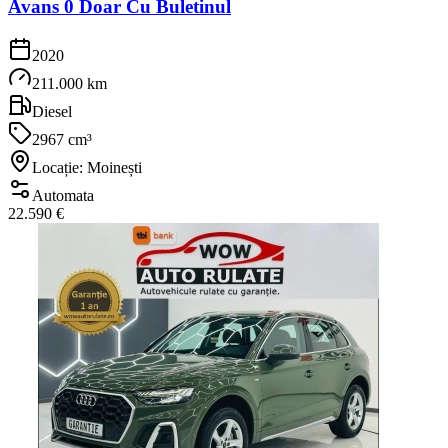
Avans 0 Doar Cu Buletinul
2020
211.000 km
Diesel
2967 cm³
Locație: Moinești
Automata
22.590 €