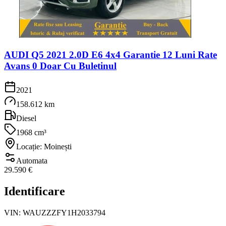
AUDI Q5 2021 2.0D E6 4x4 Garantie 12 Luni Rate
Avans 0 Doar Cu Buletinul
2021
158.612 km
Diesel
1968 cm³
Locație: Moinești
Automata
29.590 €
Identificare
VIN:
WAUZZZFY1H2033794