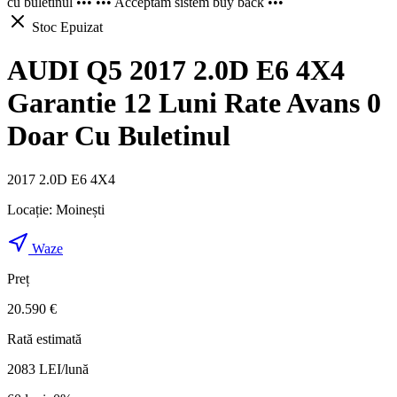
cu buletinul ••• ••• Acceptam sistem buy back •••
Stoc Epuizat
AUDI Q5 2017 2.0D E6 4X4
Garantie 12 Luni Rate Avans 0
Doar Cu Buletinul
2017 2.0D E6 4X4
Locație:
Moinești
Waze
Preț
20.590 €
Rată estimată
2083
LEI/lună