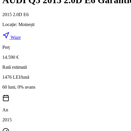
AUDI Q5 2015 2.0D E6 Garantie
2015 2.0D E6
Locație:
Moinești
Waze
Preț
14.590 €
Rată estimată
1476
LEI/lună
60 luni, 0% avans
An
2015