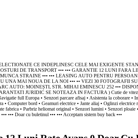
IONATE CE INDEPLINESC CELE MAI EXIGENTE STANDARDE - P
OSTURI DE TRANSPORT ••• ••• GARANTIE 12 LUNI FARA L
 STRAINE ••• ••• LEASING AUTO PENTRU PERSOANE JURIDICE
NA MAI NOUA DE LA NOI ••• •• VEZI 30 FOTOGRAFII SU
 AUTO: MOINEȘTI, STR. MIHAI EMINESCU 252 ••• DISPONIBI
0 ( GARANTATI JURIDIC SE NOTEAZA IN FACTURA ) Cutie de viteze: 
tie full Europa • Senzori parcare afisaj • Asistenta la coborare • Inca
ra • Computer bord • Geamuri electrice • Jante aliaj • Oglinzi electrice r
fabrica • Parbriz heliomat original • Senzori lumini • Senzori ploaie •
loc ••• ••• Doar cu buletinul ••• ••• Acceptam sistem buy back •••