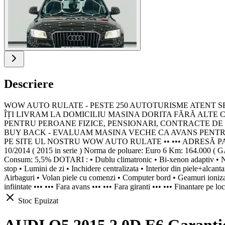
Descriere
WOW AUTO RULATE - PESTE 250 AUTOTURISME ATENT SELECT
ÎȚI LIVRAM LA DOMICILIU MASINA DORITA FĂRĂ ALTE C
PENTRU PEROANE FIZICE, PENSIONARI, CONTRACTE DE MUNCA
BUY BACK - EVALUAM MASINA VECHE CA AVANS PENTRU U
PE SITE UL NOSTRU WOW AUTO RULATE •• ••• ADRESĂ PARC
10/2014 ( 2015 in serie ) Norma de poluare: Euro 6 Km: 164.00
Consum: 5,5% DOTARI : • Dublu climatronic • Bi-xenon adaptiv • Naviga
stop • Lumini de zi • Inchidere centralizata • Interior din piele+alcanta
Airbaguri • Volan piele cu comenzi • Computer bord • Geamuri ionizate 
infiintate ••• ••• Fara avans ••• ••• Fara giranti ••• ••• Finantare pe 
Stoc Epuizat