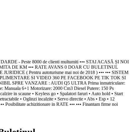
este 8000 de clienti multumiti ••• STAI ACASĂ ȘI NOI
IMITA DE KM ••• RATE AVANS 0 DOAR CU BULETINUL
 ( Pentru autoturisme mai noi de 2018 ) ••• ••• SISTEM
PLIMENTARE SI VIDEO 360 PE FACEBOOK PE TIK TOK SI
L SPRE VANZARE : AUDI Q5 ULTRA Prima inmatriculare:
Manuala 6+1 Motorizare: 2000 Cm3 Diesel Putere: 150 Ps
lzire in scaune • Keyless go • Spalatori faruri • Auto hold • Start
etractabile • Oglinzi incalzite • Servo directie • Abs • Esp • 12
•• Posibilitate achizitionare in RATE ••• ••• Finantam firme noi