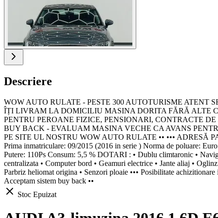
Descriere
WOW AUTO RULATE - PESTE 300 AUTOTURISME ATENT SELECT
ÎȚI LIVRAM LA DOMICILIU MASINA DORITA FĂRĂ ALTE CO
PENTRU PEROANE FIZICE, PENSIONARI, CONTRACTE DE MUNCA
BUY BACK - EVALUAM MASINA VECHE CA AVANS PENTRU U
PE SITE UL NOSTRU WOW AUTO RULATE •• ••• ADRESĂ PARC 
Prima inmatriculare: 09/2015 (2016 in serie ) Norma de poluar
Putere: 110Ps Consum: 5,5 % DOTARI : • Dublu climtaronic • Navigatie 
centralizata • Computer bord • Geamuri electrice • Jante aliaj • Oglinzi
Parbriz heliomat origina • Senzori ploaie ••• Posibilitate achizitionare
Acceptam sistem buy back ••
Stoc Epuizat