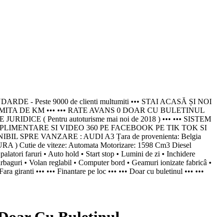
este 9000 de clienti multumiti ••• STAI ACASĂ ȘI NOI
MITA DE KM ••• ••• RATE AVANS 0 DOAR CU BULETINUL
 ( Pentru autoturisme mai noi de 2018 ) ••• ••• SISTEM
PLIMENTARE SI VIDEO 360 PE FACEBOOK PE TIK TOK SI
 SPRE VANZARE : AUDI A3 Țara de provenienta: Belgia
 ) Cutie de viteze: Automata Motorizare: 1598 Cm3 Diesel
atori faruri • Auto hold • Start stop • Lumini de zi • Inchidere
 Airbaguri • Volan reglabil • Computer bord • Geamuri ionizate fabricâ •
ara giranti ••• ••• Finantare pe loc ••• ••• Doar cu buletinul ••• •••