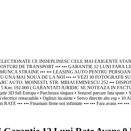
IONATE CE INDEPLINESC CELE MAI EXIGENTE STANDARDE - P
STURI DE TRANSPORT ••• ••• GARANTIE 12 LUNI FARA LI
 STRAINE ••• ••• LEASING AUTO PENTRU PERSOANE JURIDICE
NA MAI NOUA DE LA NOI ••• •• VEZI 30 FOTOGRAFII SU
AUTO: MOINEȘTI, STR. MIHAI EMINESCU 252 ••• DISPONIBIL
e: Euro 5 Km: 192.000 ( GARANTATI JURIDIC SE NOTEAZA IN FACTURA
3D full Europa • Parcheaza singura • Senzori parcare fata spate • Spal
 electrice retractabile • Oglinzi incalzite • Servo directie abs esp • 10
 in RATE ••• ••• Finantam firme noi infiintate ••• ••• Fara avans ••• ••• F