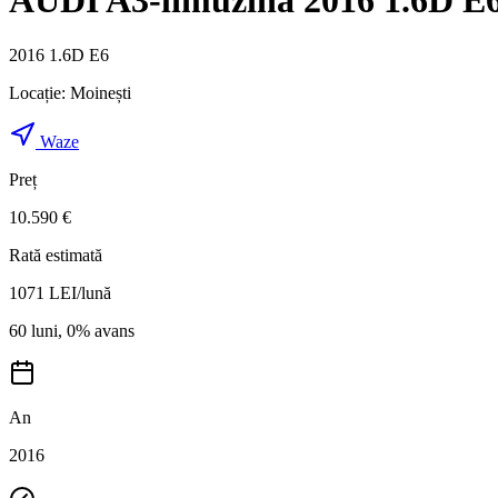
AUDI A3-limuzina 2016 1.6D E6
2016 1.6D E6
Locație:
Moinești
Waze
Preț
10.590 €
Rată estimată
1071
LEI/lună
60 luni, 0% avans
An
2016