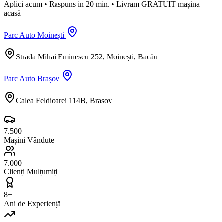
Aplici acum
•
Raspuns in 20 min.
•
Livram GRATUIT mașina
acasă
Parc Auto Moinești
Strada Mihai Eminescu 252, Moinești, Bacău
Parc Auto Brașov
Calea Feldioarei 114B, Brasov
7.500+
Mașini Vândute
7.000+
Clienți Mulțumiți
8+
Ani de Experiență