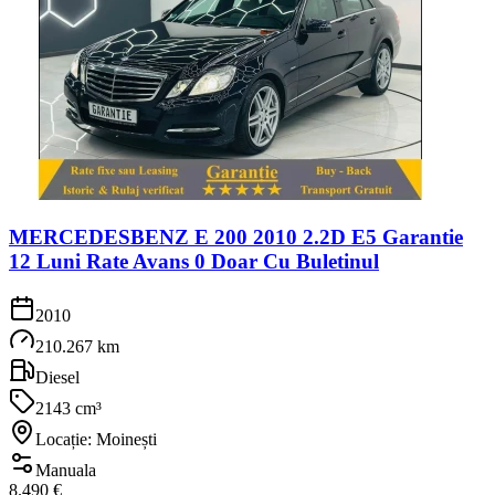
MERCEDESBENZ E 200 2010 2.2D E5 Garantie
12 Luni Rate Avans 0 Doar Cu Buletinul
2010
210.267 km
Diesel
2143 cm³
Locație: Moinești
Manuala
8.490 €