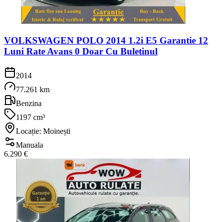
VOLKSWAGEN POLO 2014 1.2i E5 Garantie 12
Luni Rate Avans 0 Doar Cu Buletinul
2014
77.261 km
Benzina
1197 cm³
Locație: Moinești
Manuala
6.290 €