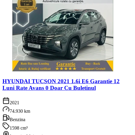
HYUNDAI TUCSON 2021 1.6i E6 Garantie 12
Luni Rate Avans 0 Doar Cu Buletinul
2021
74.930 km
Benzina
1598 cm³