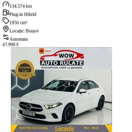
134.574 km
Plug-in Hibrid
1950 cm³
Locație: Brașov
Automata
47.990 €