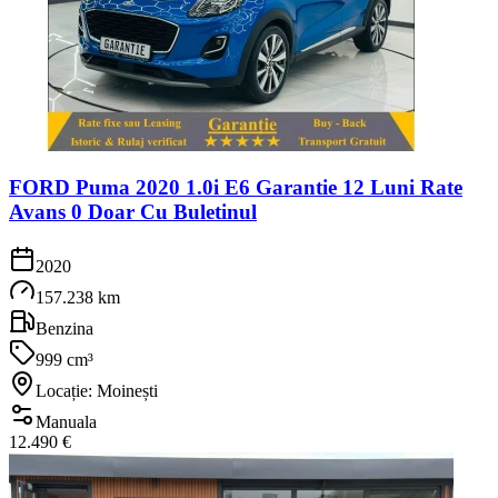
FORD Puma 2020 1.0i E6 Garantie 12 Luni Rate
Avans 0 Doar Cu Buletinul
2020
157.238 km
Benzina
999 cm³
Locație: Moinești
Manuala
12.490 €