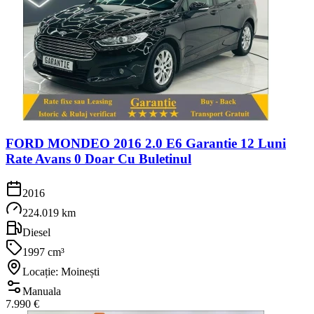
FORD MONDEO 2016 2.0 E6 Garantie 12 Luni
Rate Avans 0 Doar Cu Buletinul
2016
224.019 km
Diesel
1997 cm³
Locație: Moinești
Manuala
7.990 €