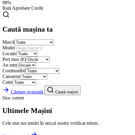
98%
Rată Aprobare Credit
Caută mașina ta
Marcă
Model
Locație
Preț max (€)
An min
Combustibil
Caroserie
Cutie
Căutare avansată
Caută mașini
Stoc curent
Ultimele Mașini
Cele mai noi intrări în stocul nostru verificat tehnic.