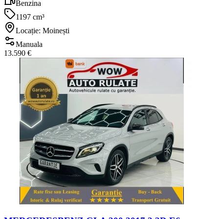
Benzina
1197 cm³
Locație: Moinești
Manuala
13.590 €