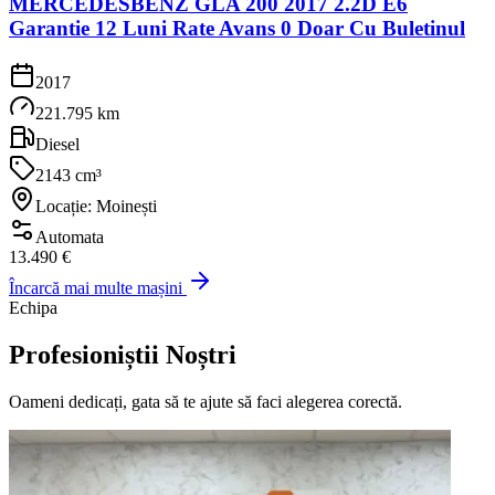
MERCEDESBENZ GLA 200 2017 2.2D E6
Garantie 12 Luni Rate Avans 0 Doar Cu Buletinul
2017
221.795 km
Diesel
2143 cm³
Locație: Moinești
Automata
13.490 €
Încarcă mai multe mașini
Echipa
Profesioniștii Noștri
Oameni dedicați, gata să te ajute să faci alegerea corectă.