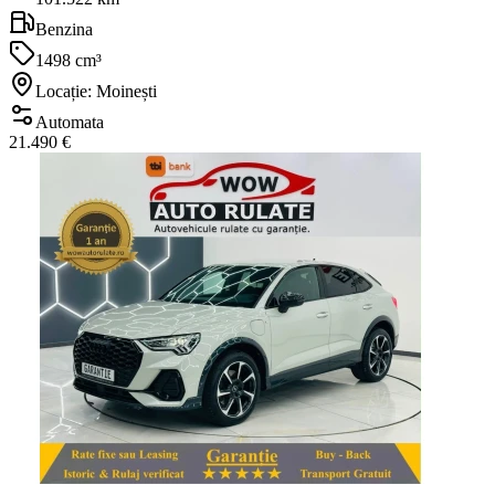
Benzina
1498 cm³
Locație: Moinești
Automata
21.490 €