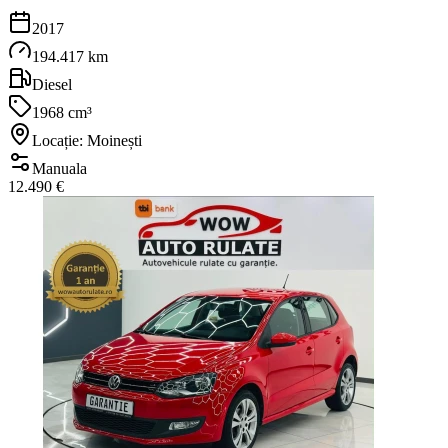
2017
194.417 km
Diesel
1968 cm³
Locație: Moinești
Manuala
12.490 €