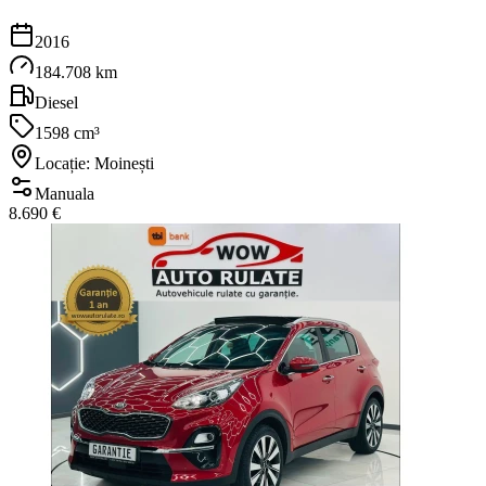
2016
184.708 km
Diesel
1598 cm³
Locație: Moinești
Manuala
8.690 €