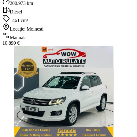
200.973 km
Diesel
1461 cm³
Locație: Moinești
Manuala
10.890 €