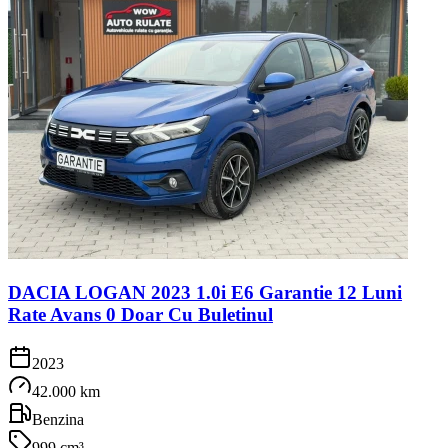
DACIA LOGAN 2023 1.0i E6 Garantie 12 Luni
Rate Avans 0 Doar Cu Buletinul
2023
42.000 km
Benzina
999 cm³